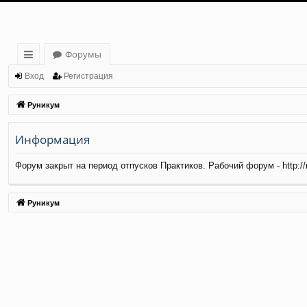
Форумы
с
Вход
Регистрация
ы
Руникум
лк
Информация
и
Форум закрыт на период отпусков Практиков. Рабочий форум - http://ma
Руникум