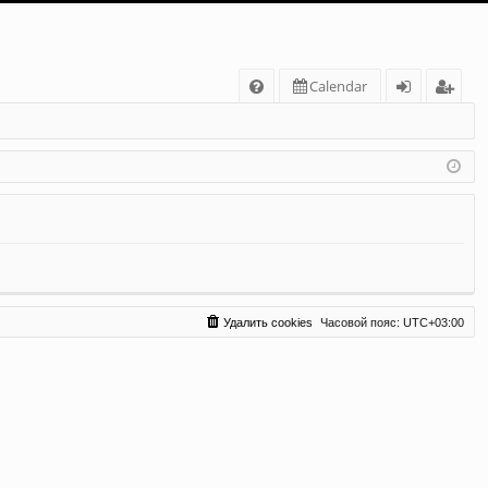
С
Calendar
FA
хо
ег
Q
д
ис
тр
ац
ия
Удалить cookies
Часовой пояс:
UTC+03:00