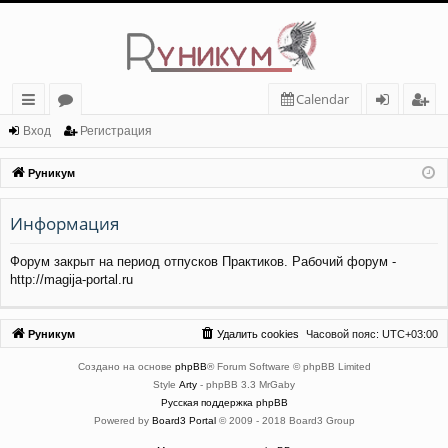
Calendar
с
о
хо
ег
Вход
Регистрация
ы
ру
д
ис
Руникум
лк
м
тр
Информация
и
ы
ац
ия
Форум закрыт на период отпусков Практиков. Рабочий форум -
http://magija-portal.ru
Руникум
Удалить cookies
Часовой пояс:
UTC+03:00
Создано на основе
phpBB
® Forum Software © phpBB Limited
Style
Arty
- phpBB 3.3 MrGaby
Русская поддержка phpBB
Powered by
Board3 Portal
© 2009 - 2018 Board3 Group