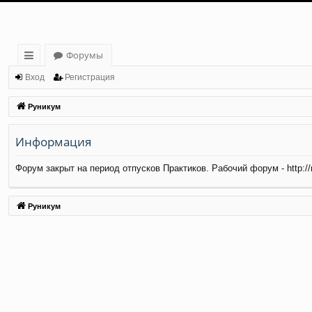
Форумы
с
Вход
Регистрация
ы
Руникум
лк
Информация
и
Форум закрыт на период отпусков Практиков. Рабочий форум - http://ma
Руникум