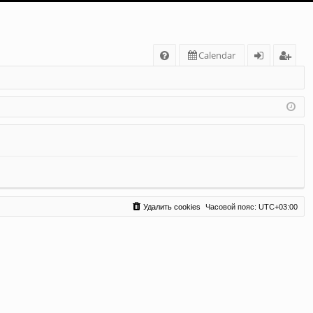
С
Calendar
FA
хо
ег
Q
д
ис
тр
ац
ия
Удалить cookies
Часовой пояс:
UTC+03:00