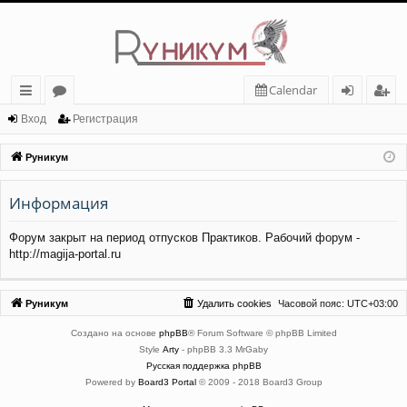
Calendar
с
о
хо
ег
Вход
Регистрация
ы
ру
д
ис
Руникум
лк
м
тр
Информация
и
ы
ац
ия
Форум закрыт на период отпусков Практиков. Рабочий форум -
http://magija-portal.ru
Руникум
Удалить cookies
Часовой пояс:
UTC+03:00
Создано на основе
phpBB
® Forum Software © phpBB Limited
Style
Arty
- phpBB 3.3 MrGaby
Русская поддержка phpBB
Powered by
Board3 Portal
© 2009 - 2018 Board3 Group