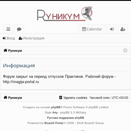
Calendar
с
о
хо
ег
Вход
Регистрация
ы
ру
д
ис
Руникум
лк
м
тр
Информация
и
ы
ац
ия
Форум закрыт на период отпусков Практиков. Рабочий форум -
http://magija-portal.ru
Руникум
Удалить cookies
Часовой пояс:
UTC+03:00
Создано на основе
phpBB
® Forum Software © phpBB Limited
Style
Arty
- phpBB 3.3 MrGaby
Русская поддержка phpBB
Powered by
Board3 Portal
© 2009 - 2018 Board3 Group