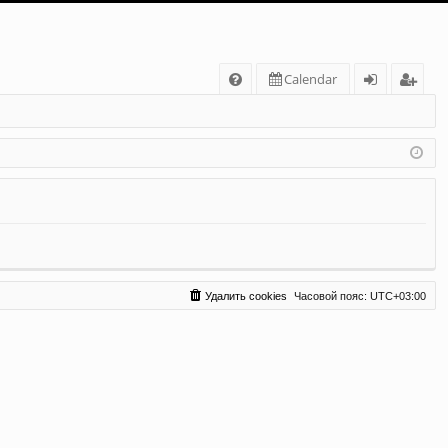
С
Calendar
FA
хо
ег
Q
д
ис
тр
ац
ия
Удалить cookies
Часовой пояс:
UTC+03:00