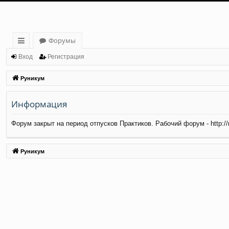
Форумы
с
Вход
Регистрация
ы
Руникум
лк
Информация
и
Форум закрыт на период отпусков Практиков. Рабочий форум - http://ma
Руникум