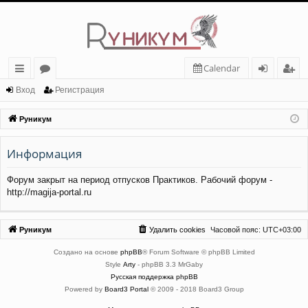
Calendar
с
о
хо
ег
Вход
Регистрация
ы
ру
д
ис
Руникум
лк
м
тр
Информация
и
ы
ац
ия
Форум закрыт на период отпусков Практиков. Рабочий форум -
http://magija-portal.ru
Руникум
Удалить cookies
Часовой пояс:
UTC+03:00
Создано на основе
phpBB
® Forum Software © phpBB Limited
Style
Arty
- phpBB 3.3 MrGaby
Русская поддержка phpBB
Powered by
Board3 Portal
© 2009 - 2018 Board3 Group