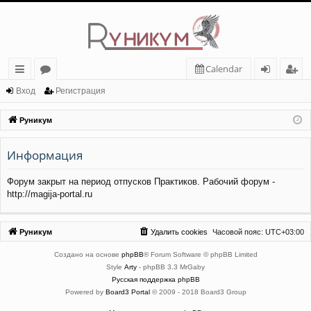
Calendar
с
о
хо
ег
Вход
Регистрация
ы
ру
д
ис
Руникум
лк
м
тр
Информация
и
ы
ац
ия
Форум закрыт на период отпусков Практиков. Рабочий форум -
http://magija-portal.ru
Руникум
Удалить cookies
Часовой пояс:
UTC+03:00
Создано на основе
phpBB
® Forum Software © phpBB Limited
Style
Arty
- phpBB 3.3 MrGaby
Русская поддержка phpBB
Powered by
Board3 Portal
© 2009 - 2018 Board3 Group