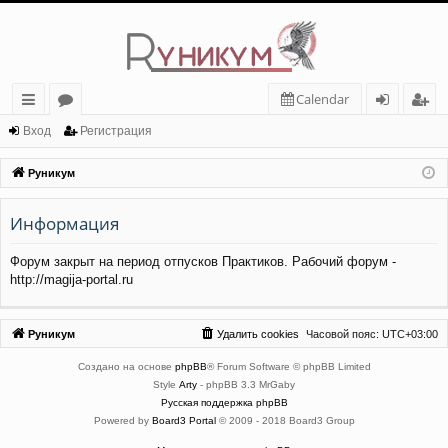
Calendar
с
о
хо
ег
Вход
Регистрация
ы
ру
д
ис
Руникум
лк
м
тр
Информация
и
ы
ац
ия
Форум закрыт на период отпусков Практиков. Рабочий форум -
http://magija-portal.ru
Руникум
Удалить cookies
Часовой пояс:
UTC+03:00
Создано на основе
phpBB
® Forum Software © phpBB Limited
Style
Arty
- phpBB 3.3 MrGaby
Русская поддержка phpBB
Powered by
Board3 Portal
© 2009 - 2018 Board3 Group