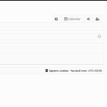
С
Calendar
FA
хо
ег
Q
д
ис
тр
ац
ия
Удалить cookies
Часовой пояс:
UTC+03:00