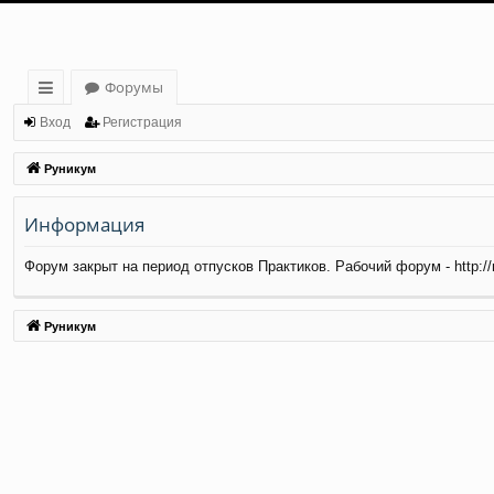
Форумы
с
Вход
Регистрация
ы
Руникум
лк
Информация
и
Форум закрыт на период отпусков Практиков. Рабочий форум - http://ma
Руникум