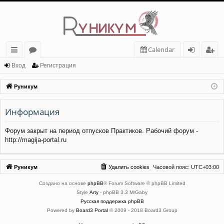
Calendar
с
о
хо
ег
Вход
Регистрация
ы
ру
д
ис
Руникум
лк
м
тр
Информация
и
ы
ац
ия
Форум закрыт на период отпусков Практиков. Рабочий форум -
http://magija-portal.ru
Руникум
Удалить cookies
Часовой пояс:
UTC+03:00
Создано на основе
phpBB
® Forum Software © phpBB Limited
Style
Arty
- phpBB 3.3 MrGaby
Русская поддержка phpBB
Powered by
Board3 Portal
© 2009 - 2018 Board3 Group