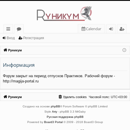
Calendar
с
о
хо
ег
Вход
Регистрация
ы
ру
д
ис
Руникум
лк
м
тр
Информация
и
ы
ац
ия
Форум закрыт на период отпусков Практиков. Рабочий форум -
http://magija-portal.ru
Руникум
Удалить cookies
Часовой пояс:
UTC+03:00
Создано на основе
phpBB
® Forum Software © phpBB Limited
Style
Arty
- phpBB 3.3 MrGaby
Русская поддержка phpBB
Powered by
Board3 Portal
© 2009 - 2018 Board3 Group