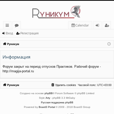
Calendar
с
о
хо
ег
Вход
Регистрация
ы
ру
д
ис
Руникум
лк
м
тр
Информация
и
ы
ац
ия
Форум закрыт на период отпусков Практиков. Рабочий форум -
http://magija-portal.ru
Руникум
Удалить cookies
Часовой пояс:
UTC+03:00
Создано на основе
phpBB
® Forum Software © phpBB Limited
Style
Arty
- phpBB 3.3 MrGaby
Русская поддержка phpBB
Powered by
Board3 Portal
© 2009 - 2018 Board3 Group