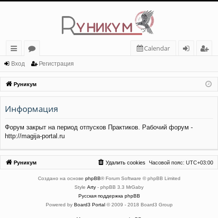
Calendar
с
о
хо
ег
Вход
Регистрация
ы
ру
д
ис
Руникум
лк
м
тр
Информация
и
ы
ац
ия
Форум закрыт на период отпусков Практиков. Рабочий форум -
http://magija-portal.ru
Руникум
Удалить cookies
Часовой пояс:
UTC+03:00
Создано на основе
phpBB
® Forum Software © phpBB Limited
Style
Arty
- phpBB 3.3 MrGaby
Русская поддержка phpBB
Powered by
Board3 Portal
© 2009 - 2018 Board3 Group