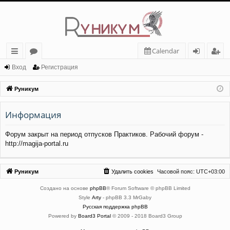
Calendar
с
о
хо
ег
Вход
Регистрация
ы
ру
д
ис
Руникум
лк
м
тр
Информация
и
ы
ац
ия
Форум закрыт на период отпусков Практиков. Рабочий форум -
http://magija-portal.ru
Руникум
Удалить cookies
Часовой пояс:
UTC+03:00
Создано на основе
phpBB
® Forum Software © phpBB Limited
Style
Arty
- phpBB 3.3 MrGaby
Русская поддержка phpBB
Powered by
Board3 Portal
© 2009 - 2018 Board3 Group