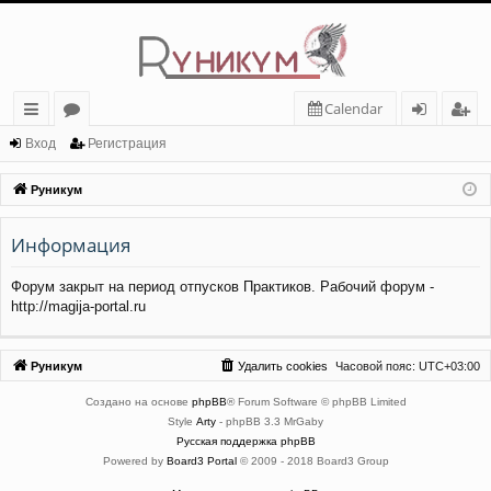
Calendar
с
о
хо
ег
Вход
Регистрация
ы
ру
д
ис
Руникум
лк
м
тр
Информация
и
ы
ац
ия
Форум закрыт на период отпусков Практиков. Рабочий форум -
http://magija-portal.ru
Руникум
Удалить cookies
Часовой пояс:
UTC+03:00
Создано на основе
phpBB
® Forum Software © phpBB Limited
Style
Arty
- phpBB 3.3 MrGaby
Русская поддержка phpBB
Powered by
Board3 Portal
© 2009 - 2018 Board3 Group