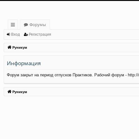
Форумы
с
Вход
Регистрация
ы
Руникум
лк
Информация
и
Форум закрыт на период отпусков Практиков. Рабочий форум - http://ma
Руникум