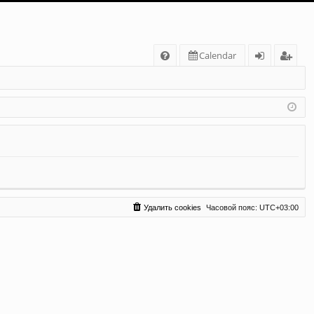
С
Calendar
FA
хо
ег
Q
д
ис
тр
ац
ия
Удалить cookies
Часовой пояс:
UTC+03:00