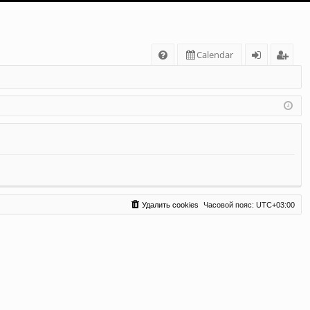
С
Calendar
FA
хо
ег
Q
д
ис
тр
ац
ия
Удалить cookies
Часовой пояс:
UTC+03:00