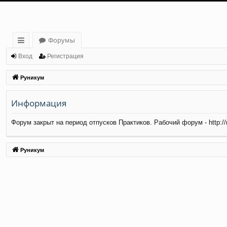
Форумы
с
Вход
Регистрация
ы
Руникум
лк
Информация
и
Форум закрыт на период отпусков Практиков. Рабочий форум - http://ma
Руникум