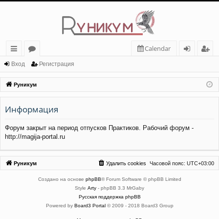
Calendar
с
о
хо
ег
Вход
Регистрация
ы
ру
д
ис
Руникум
лк
м
тр
Информация
и
ы
ац
ия
Форум закрыт на период отпусков Практиков. Рабочий форум -
http://magija-portal.ru
Руникум
Удалить cookies
Часовой пояс:
UTC+03:00
Создано на основе
phpBB
® Forum Software © phpBB Limited
Style
Arty
- phpBB 3.3 MrGaby
Русская поддержка phpBB
Powered by
Board3 Portal
© 2009 - 2018 Board3 Group