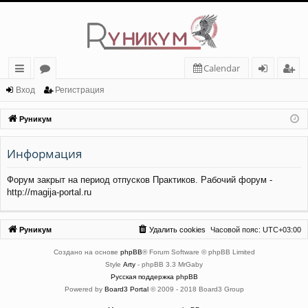
Calendar
с
о
хо
ег
Вход
Регистрация
ы
ру
д
ис
Руникум
лк
м
тр
Информация
и
ы
ац
ия
Форум закрыт на период отпусков Практиков. Рабочий форум -
http://magija-portal.ru
Руникум
Удалить cookies
Часовой пояс:
UTC+03:00
Создано на основе
phpBB
® Forum Software © phpBB Limited
Style
Arty
- phpBB 3.3 MrGaby
Русская поддержка phpBB
Powered by
Board3 Portal
© 2009 - 2018 Board3 Group