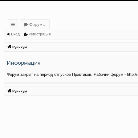
Форумы
с
Вход
Регистрация
ы
Руникум
лк
Информация
и
Форум закрыт на период отпусков Практиков. Рабочий форум - http://ma
Руникум