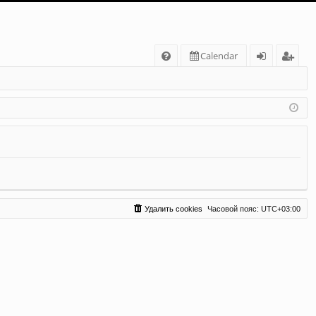
С
Calendar
FA
хо
ег
Q
д
ис
тр
ац
ия
Удалить cookies
Часовой пояс:
UTC+03:00