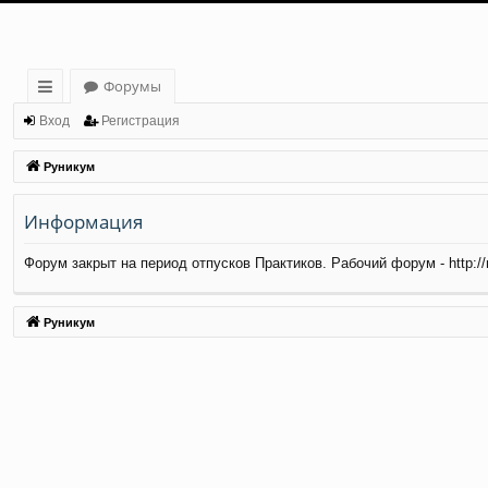
Форумы
с
Вход
Регистрация
ы
Руникум
лк
Информация
и
Форум закрыт на период отпусков Практиков. Рабочий форум - http://ma
Руникум