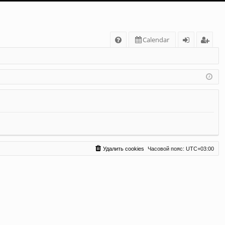
С
Calendar
FA
хо
ег
Q
д
ис
тр
ац
ия
Удалить cookies
Часовой пояс:
UTC+03:00