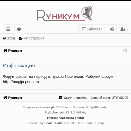
Calendar
с
о
хо
ег
Вход
Регистрация
ы
ру
д
ис
Руникум
лк
м
тр
Информация
и
ы
ац
ия
Форум закрыт на период отпусков Практиков. Рабочий форум -
http://magija-portal.ru
Руникум
Удалить cookies
Часовой пояс:
UTC+03:00
Создано на основе
phpBB
® Forum Software © phpBB Limited
Style
Arty
- phpBB 3.3 MrGaby
Русская поддержка phpBB
Powered by
Board3 Portal
© 2009 - 2018 Board3 Group